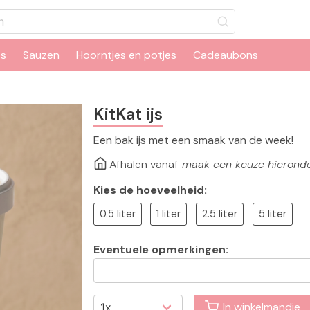
ts
Sauzen
Hoorntjes en potjes
Cadeaubons
KitKat ijs
Een bak ijs met een smaak van de week!
Afhalen vanaf
maak een keuze hierond
Kies de hoeveelheid:
0.5 liter
1 liter
2.5 liter
5 liter
Eventuele opmerkingen:
In winkelmandje