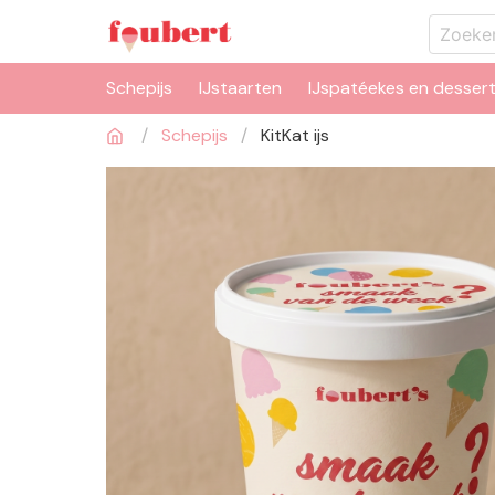
Schepijs
IJstaarten
IJspatéekes en desser
Schepijs
KitKat ijs