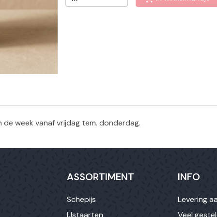
an de week vanaf vrijdag tem. donderdag.
ASSORTIMENT
INFO
Schepijs
Levering aa
IJstaarten
Veel geste