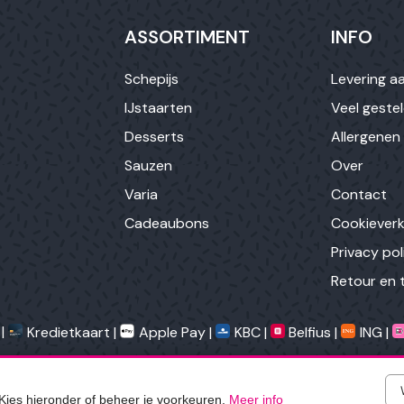
ASSORTIMENT
INFO
Schepijs
Levering aa
IJstaarten
Veel geste
Desserts
Allergenen
Sauzen
Over
Varia
Contact
Cadeaubons
Cookieverk
Privacy pol
Retour en 
|
Kredietkaart |
Apple Pay |
KBC |
Belfius |
ING |
App door ICEcorp (
info@icecorp.be
)
m je ervaring te verbeteren. Meer info in onze
cookieverklaring
.
urfervaring te verbeteren.
Meer weten.
Door verder te surfen 
 Kies hieronder of beheer je voorkeuren.
Meer info