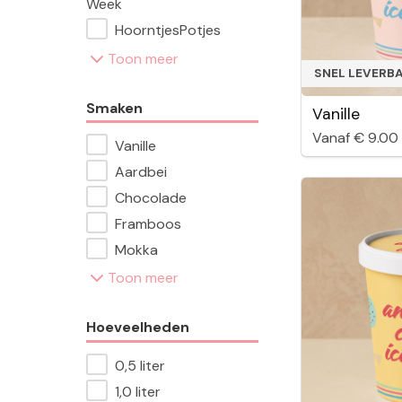
Week
HoorntjesPotjes
Toon meer
SNEL LEVERB
Smaken
Vanille
Vanaf € 9.00
Vanille
Aardbei
Chocolade
Framboos
Mokka
Toon meer
Hoeveelheden
0,5 liter
1,0 liter