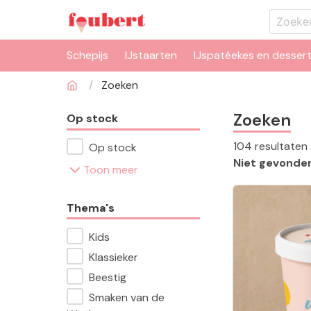
Schepijs
IJstaarten
IJspatéekes en desser
Zoeken
Zoeken
Op stock
104
resultaten
Op stock
Niet gevonden
Toon meer
Thema's
Kids
Klassieker
Beestig
Smaken van de