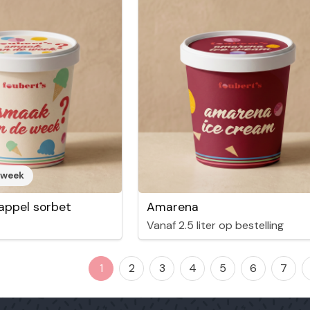
 week
appel sorbet
Amarena
Vanaf 2.5 liter op bestelling
1
2
3
4
5
6
7