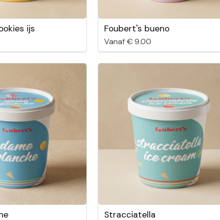
okies ijs
Foubert's bueno
Vanaf € 9.00
he
Stracciatella