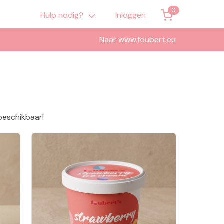
Hulp nodig?
Inloggen
Naar www.foubert.eu
 beschikbaar!