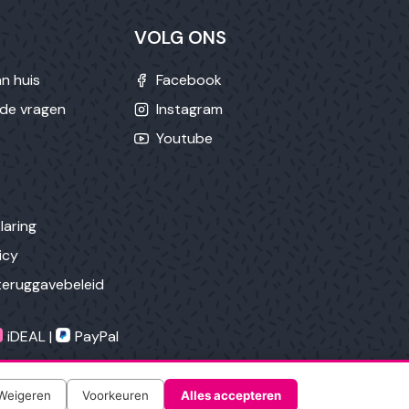
VOLG ONS
n huis
Facebook
lde vragen
Instagram
Youtube
laring
icy
teruggavebeleid
iDEAL |
PayPal
Weigeren
Voorkeuren
Alles accepteren
Weigeren
Accepteren
stemt u in met het gebruik ervan.
OK